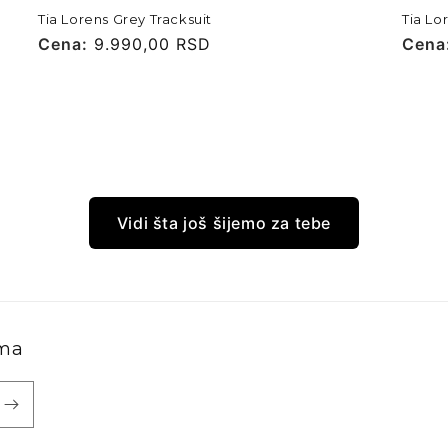
Tia Lorens Grey Tracksuit
Tia Lo
Cena
Cena:
9.990,00 RSD
Cena
Cena
Vidi šta još šijemo za tebe
ama