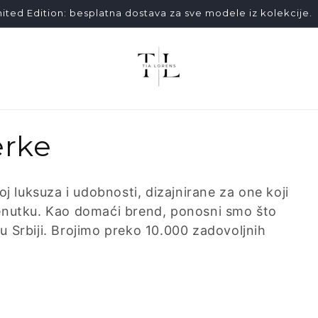
ited Edition: besplatna dostava za sve modele iz kolekcije.
erke
oj luksuza i udobnosti, dizajnirane za one koji
enutku. Kao domaći brend, ponosni smo što
o u Srbiji. Brojimo preko 10.000 zadovoljnih