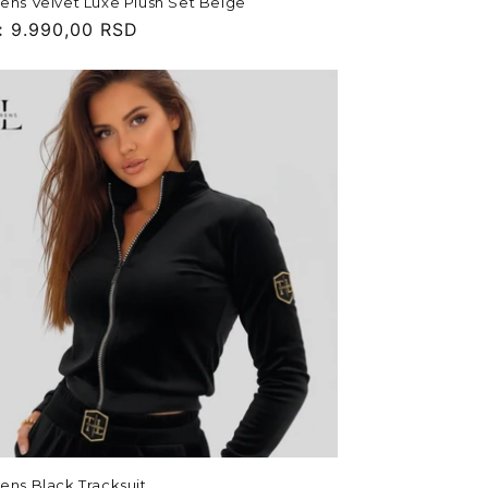
rens Velvet Luxe Plush Set Beige
:
9.990,00 RSD
rens Black Tracksuit