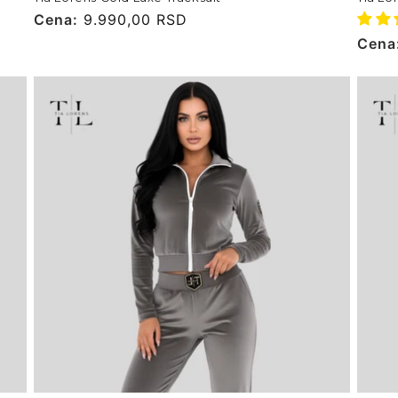
Cena
Cena:
9.990,00 RSD
Cena
Cena