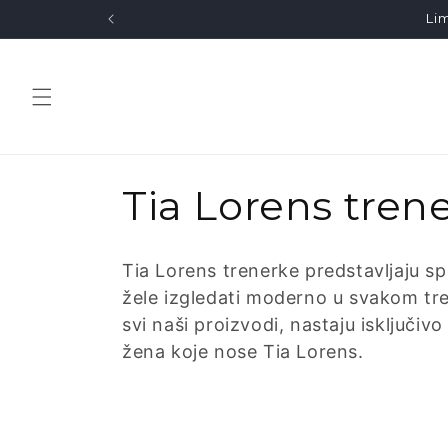
Skip to
Lim
content
K
Tia Lorens tren
o
Tia Lorens trenerke predstavljaju sp
l
žele izgledati moderno u svakom tr
svi naši proizvodi, nastaju isključiv
e
žena koje nose Tia Lorens.
k