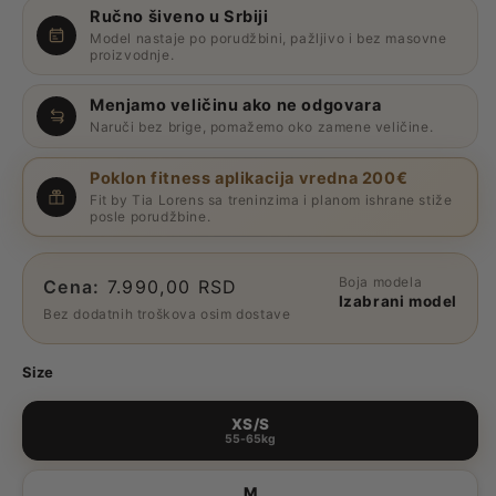
Ručno šiveno u Srbiji
Model nastaje po porudžbini, pažljivo i bez masovne
proizvodnje.
Menjamo veličinu ako ne odgovara
Naruči bez brige, pomažemo oko zamene veličine.
Poklon fitness aplikacija vredna 200€
Fit by Tia Lorens sa treninzima i planom ishrane stiže
posle porudžbine.
Boja modela
Cena
Cena:
7.990,00 RSD
Izabrani model
Bez dodatnih troškova osim dostave
Size
XS/S
55-65kg
M