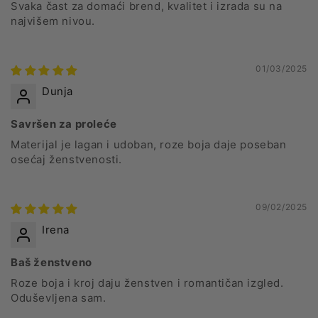
Svaka čast za domaći brend, kvalitet i izrada su na
najvišem nivou.
01/03/2025
Dunja
Savršen za proleće
Materijal je lagan i udoban, roze boja daje poseban
osećaj ženstvenosti.
09/02/2025
Irena
Baš ženstveno
Roze boja i kroj daju ženstven i romantičan izgled.
Oduševljena sam.