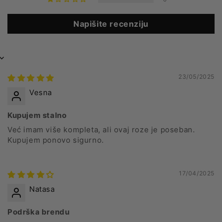
Napišite recenziju
Sort by
23/05/2025
Vesna
Kupujem stalno
Već imam više kompleta, ali ovaj roze je poseban.
Kupujem ponovo sigurno.
17/04/2025
Natasa
Podrška brendu