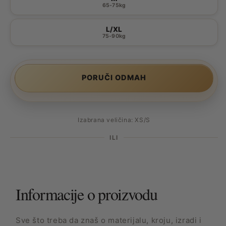
65-75kg
L/XL
75-90kg
PORUČI ODMAH
Izabrana veličina: XS/S
ILI
Informacije o proizvodu
Sve što treba da znaš o materijalu, kroju, izradi i