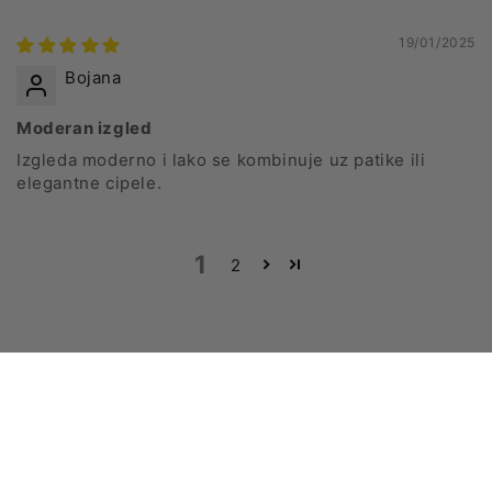
19/01/2025
Bojana
Moderan izgled
Izgleda moderno i lako se kombinuje uz patike ili
elegantne cipele.
1
2
Budi u toku sa novim informacijama
Email