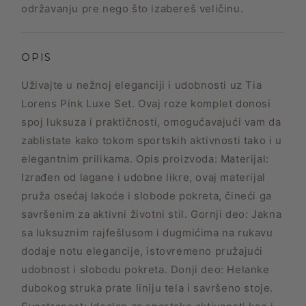
održavanju pre nego što izabereš veličinu.
OPIS
Uživajte u nežnoj eleganciji i udobnosti uz Tia
Lorens Pink Luxe Set. Ovaj roze komplet donosi
spoj luksuza i praktičnosti, omogućavajući vam da
zablistate kako tokom sportskih aktivnosti tako i u
elegantnim prilikama. Opis proizvoda: Materijal:
Izrađen od lagane i udobne likre, ovaj materijal
pruža osećaj lakoće i slobode pokreta, čineći ga
savršenim za aktivni životni stil. Gornji deo: Jakna
sa luksuznim rajfešlusom i dugmićima na rukavu
dodaje notu elegancije, istovremeno pružajući
udobnost i slobodu pokreta. Donji deo: Helanke
dubokog struka prate liniju tela i savršeno stoje.