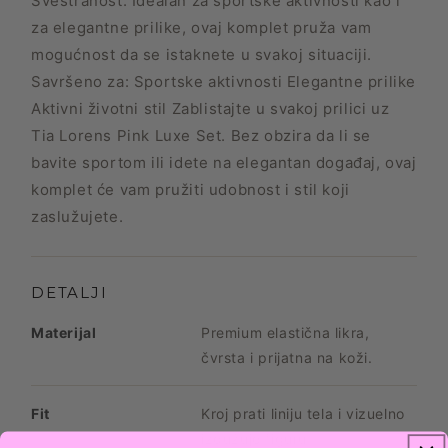
Svestranost: Idealan za sportske aktivnosti kao i
za elegantne prilike, ovaj komplet pruža vam
mogućnost da se istaknete u svakoj situaciji.
Savršeno za: Sportske aktivnosti Elegantne prilike
Aktivni životni stil Zablistajte u svakoj prilici uz
Tia Lorens Pink Luxe Set. Bez obzira da li se
bavite sportom ili idete na elegantan događaj, ovaj
komplet će vam pružiti udobnost i stil koji
zaslužujete.
DETALJI
Materijal
Premium elastična likra,
čvrsta i prijatna na koži.
Fit
Kroj prati liniju tela i vizuelno
izdužuje figuru.