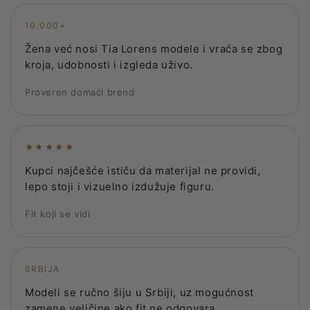
10.000+
Žena već nosi Tia Lorens modele i vraća se zbog
kroja, udobnosti i izgleda uživo.
Proveren domaći brend
★★★★★
Kupci najčešće ističu da materijal ne providi,
lepo stoji i vizuelno izdužuje figuru.
Fit koji se vidi
SRBIJA
Modeli se ručno šiju u Srbiji, uz mogućnost
zamene veličine ako fit ne odgovara.